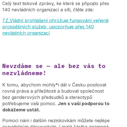
Celý text tiskové zprávy, ke které se připojilo přes
140 nevládních organizací a sítí, čtěte zde:
TZ_Vládní prohlášení ohrožuje fungování veřejně
prospěšných služeb, upozorňuje přes 140
nevládních organizací
Nevzdáme se — ale bez vás to
nezvládneme!
K tomu, abychom mohly*i dál v Česku posilovat
rovná práva a příležitosti a budovat společnost
bez genderových předsudků a stereotypů
potřebujeme vaši pomoc.
Jen s vaší podporou to
dokážeme ustát.
Pomoci nám i dalším neziskovkám můžete nejlépe
pravidelným dárcovstvím. I malá částka znamená