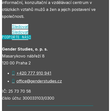
informační, konzultační a vzdělávací centrum v
otázkách vztahů mužů a žen a jejich postavení ve
společnosti.
Sledovat
Sledovat
PODPOŘTE NÁS
Sledovat
Gender Studies, o. p. s.
Masarykovo nábřeží 8
120 00 Praha 2

+420 777 910 941

office@genderstudies.cz
IČ: 25 73 70 58
číslo účtu: 300033103/0300