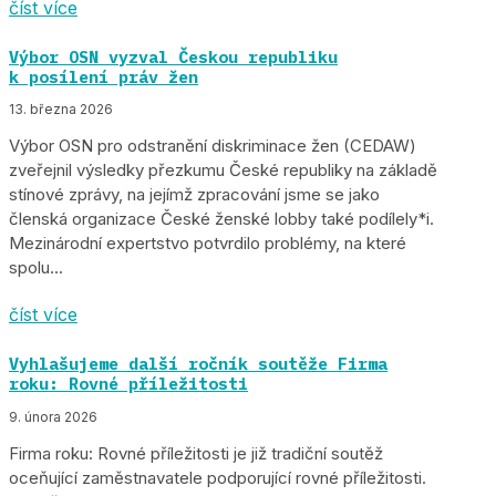
číst více
Výbor OSN vyzval Českou republiku
k posílení práv žen
13. března 2026
Výbor OSN pro odstranění diskriminace žen (CEDAW)
zveřejnil výsledky přezkumu České republiky na základě
stínové zprávy, na jejímž zpracování jsme se jako
členská organizace České ženské lobby také podílely*i.
Mezinárodní expertstvo potvrdilo problémy, na které
spolu...
číst více
Vyhlašujeme další ročník soutěže Firma
roku: Rovné příležitosti
9. února 2026
Firma roku: Rovné příležitosti je již tradiční soutěž
oceňující zaměstnavatele podporující rovné příležitosti.