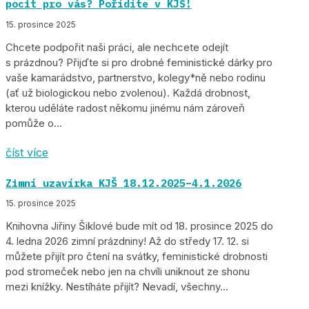
pocit pro vás? Pořídíte v KJŠ!
15. prosince 2025
Chcete podpořit naši práci, ale nechcete odejít
s prázdnou? Přijďte si pro drobné feministické dárky pro
vaše kamarádstvo, partnerstvo, kolegy*ně nebo rodinu
(ať už biologickou nebo zvolenou). Každá drobnost,
kterou uděláte radost někomu jinému nám zároveň
pomůže o...
číst více
Zimní uzavírka KJŠ 18.12.2025–4.1.2026
15. prosince 2025
Knihovna Jiřiny Šiklové bude mít od 18. prosince 2025 do
4. ledna 2026 zimní prázdniny! Až do středy 17. 12. si
můžete přijít pro čtení na svátky, feministické drobnosti
pod stromeček nebo jen na chvíli uniknout ze shonu
mezi knížky. Nestíháte přijít? Nevadí, všechny...