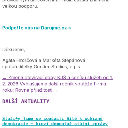
velkou podporu.
Podpořte nás na Darujme.cz »
Děkujeme,
Agáta Hrdličová a Markéta Štěpánová
spoluředitelky Gender Studies, o.p.s.
←
Změna otevírací doby KJŠ a ceníku služeb od 1.
2. 2026
Vyhlašujeme další ročník soutěže Firma
roku: Rovné příležitosti
→
DALŠÍ AKTUALITY
Stali*y jsme se součástí Sítě k ochraně
demokracie — hrozí demontáž státní zprávy