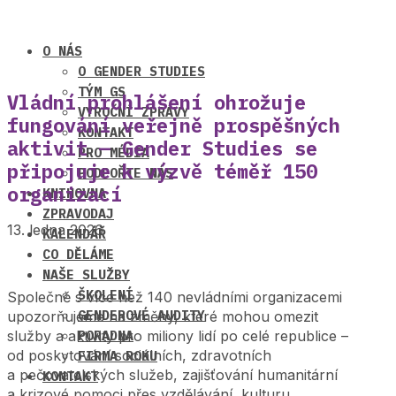
O NÁS
O GENDER STUDIES
TÝM GS
Vládní prohlášení ohrožuje
VÝROČNÍ ZPRÁVY
fungování veřejně prospěšných
KONTAKT
aktivit — Gender Studies se
PRO MÉDIA
připojuje k výzvě téměř 150
PODPOŘTE NÁS
organizací
KNIHOVNA
ZPRAVODAJ
13. ledna 2026
KALENDÁŘ
CO DĚLÁME
NAŠE SLUŽBY
ŠKOLENÍ
Společně s více než 140 nevládními organizacemi
GENDEROVÉ AUDITY
upozorňujeme na změny, které mohou omezit
služby a aktivity pro miliony lidí po celé republice –
PORADNA
od poskytování sociálních, zdravotních
FIRMA ROKU
a pečovatelských služeb, zajišťování humanitární
KONTAKT
a krizové pomoci přes vzdělávání, kulturu