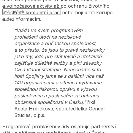
a volnočasové aktivity až po ochranu životního
prostředí, komunitní práci nebo boji proti korupci
a dezinformacím.
“Vláda ve svém programovém
prohlášení útočí na neziskové
organizace a občanskou společnost,
a to přesto, že jsou to právě neziskovky
jako my, kdo pro stát levně a efektivně
zajišťuje důležité služby a plní závazky
ČR a vládní strategie. Nenecháme si to
líbit! Spojili*y jsme se s dalšími více než
140 organizacemi a sítěmi a vydáváme
společnou tiskovou zprávu s výzvou
poslankyním a poslancům za ochranu
občanské společnosti v Česku,”
říká
Agáta Hrdličková, spoluředitelka Gender
Studies, o.p.s.
Programové prohlášení vlády oslabuje partnerství
státu s občanskou společností, které v Česku