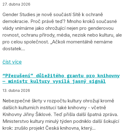
27. dubna 2026
Gender Studies je nově součástí Sítě k ochraně
demokracie. Proč právě teď? Mnoho kroků současné
vlády vnímáme jako ohrožující nejen pro genderovou
rovnost, ochranu přírody, média, nezisk nebo kulturu, ale
pro celou společnost. „Ačkoli momentálně nemáme
dostatek...
číst více
“Přerušení” důležitého grantu pro knihovny
— ministr kultury vysílá jasný signál
13. dubna 2026
Nebezpečné škrty v rozpočtu kultury ohrožují kromě
dalších kulturních institucí také knihovny - včetně
Knihovny Jiřiny Šiklové. Teď přišla další špatná zpráva.
Ministerstvo kultury minulý týden podniklo další šokující
krok: zrušilo projekt Česká knihovna, který...