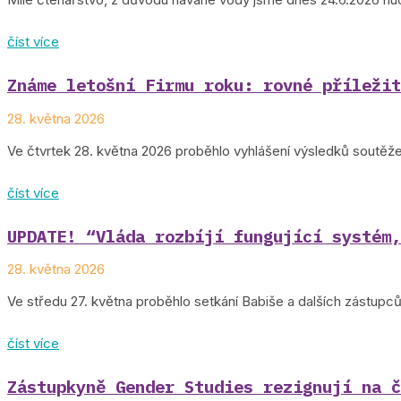
číst více
Známe letošní Firmu roku: rovné příležit
28. května 2026
Ve čtvrtek 28. května 2026 proběhlo vyhlášení výsledků soutěže 
číst více
UPDATE! “Vláda rozbíjí fungující systém,
28. května 2026
Ve středu 27. května proběhlo setkání Babiše a dalších zástupc
číst více
Zástupkyně Gender Studies rezignují na č