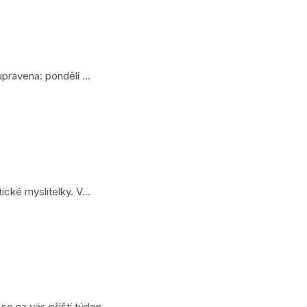
upravena: pondělí …
ické myslitelky. V…
se na vás příští týden.…