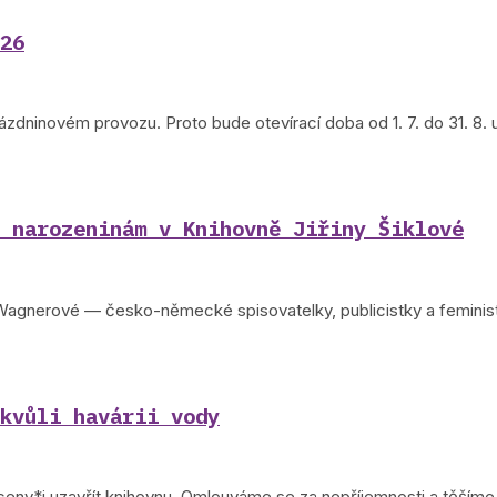
26
zdninovém provozu. Proto bude otevírací doba od 1. 7. do 31. 8. 
 narozeninám v Knihovně Jiřiny Šiklové
Wagnerové — česko-německé spisovatelky, publicistky a feminist
kvůli havárii vody
eny*i uzavřít knihovnu. Omlouváme se za nepříjemnosti a těšíme 