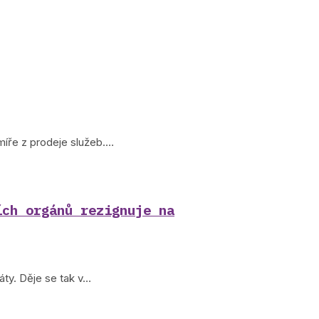
míře z prodeje služeb.…
ích orgánů rezignuje na
áty. Děje se tak v…