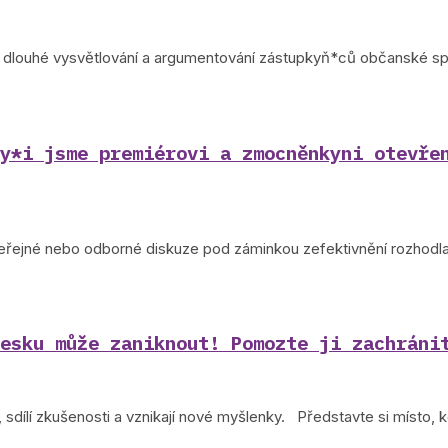
ani dlouhé vysvětlování a argumentování zástupkyň*ců občanské 
y*i jsme premiérovi a zmocněnkyni otevře
veřejné nebo odborné diskuze pod záminkou zefektivnění rozhodl
esku může zaniknout! Pomozte ji zachráni
sdílí zkušenosti a vznikají nové myšlenky. Představte si místo, k