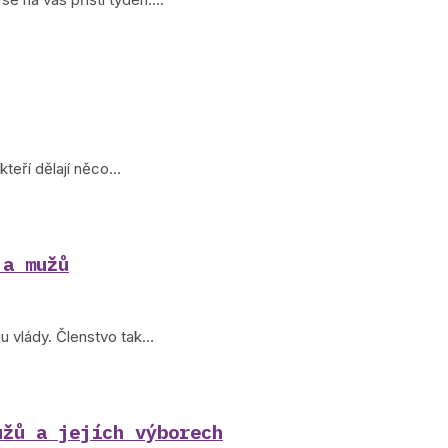
kteří dělají něco…
 a mužů
u vlády. Členstvo tak…
užů a jejích výborech