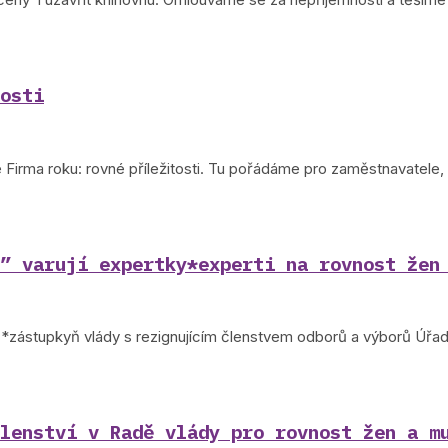
osti
Firma roku: rovné příležitosti. Tu pořádáme pro zaměstnavatele, 
” varují expertky*experti na rovnost žen
ů*zástupkyň vlády s rezignujícím členstvem odborů a výborů Úřad
lenství v Radě vlády pro rovnost žen a m