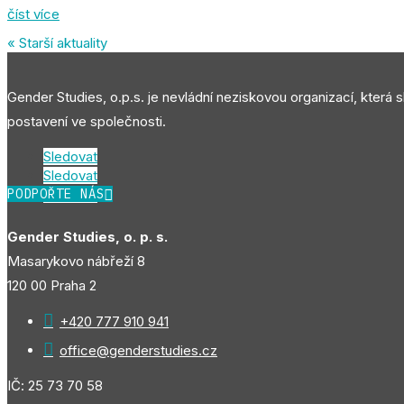
číst více
« Starší příspěvky
Gender Studies, o.p.s. je nevládní neziskovou organizací, která 
postavení ve společnosti.
Sledovat
Sledovat
PODPOŘTE NÁS
Sledovat
Gender Studies, o. p. s.
Masarykovo nábřeží 8
120 00 Praha 2

+420 777 910 941

office@genderstudies.cz
IČ: 25 73 70 58