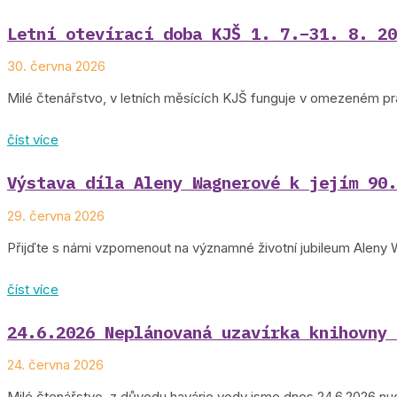
Letní otevírací doba KJŠ 1. 7.–31. 8. 20
30. června 2026
Milé čtenářstvo, v letních měsících KJŠ funguje v omezeném prá
číst více
Výstava díla Aleny Wagnerové k jejím 90.
29. června 2026
Přijďte s námi vzpomenout na významné životní jubileum Aleny 
číst více
24.6.2026 Neplánovaná uzavírka knihovny 
24. června 2026
Milé čtenářstvo, z důvodu havárie vody jsme dnes 24.6.2026 nuc