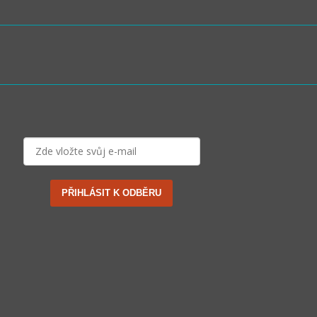
PŘIHLÁSIT K ODBĚRU