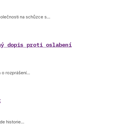
společnosti na schůzce s…
ný dopis proti oslabení
a o rozprášení…
t
de historie…