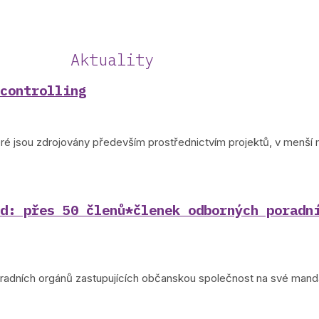
Aktuality
controlling
ré jsou zdrojovány především prostřednictvím projektů, v menší 
d: přes 50 členů*členek odborných poradn
poradních orgánů zastupujících občanskou společnost na své mand