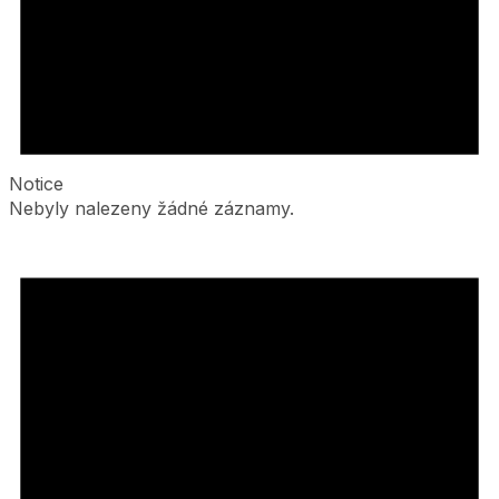
Notice
Nebyly nalezeny žádné záznamy.