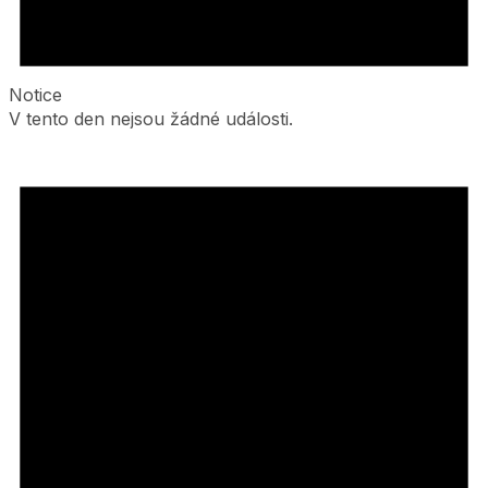
Notice
V tento den nejsou žádné události.