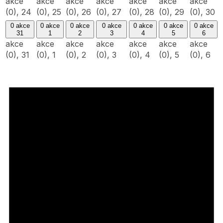
akce
akce
akce
akce
akce
akce
akce
(0),
24
(0),
25
(0),
26
(0),
27
(0),
28
(0),
29
(0),
30
0 akce
0 akce
0 akce
0 akce
0 akce
0 akce
0 akce
31
1
2
3
4
5
6
akce
akce
akce
akce
akce
akce
akce
(0),
31
(0),
1
(0),
2
(0),
3
(0),
4
(0),
5
(0),
6