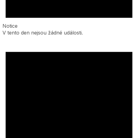
Notice
V tento den nejsou žádné události.