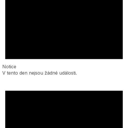
Notice
V tento den nejsou žádné události.