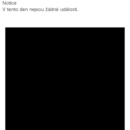
Notice
V tento den nejsou žádné události.