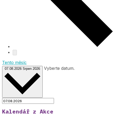
Tento měsíc
Vyberte datum.
07.08.2026
Srpen 2026
Kalendář z Akce