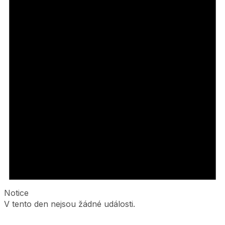
Notice
V tento den nejsou žádné události.