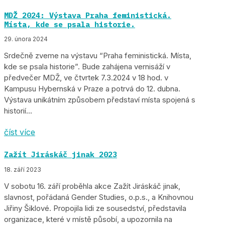
MDŽ 2024: Výstava Praha feministická.
Místa, kde se psala historie.
29. února 2024
Srdečně zveme na výstavu “Praha feministická. Místa,
kde se psala historie”. Bude zahájena vernisáží v
předvečer MDŽ, ve čtvrtek 7.3.2024 v 18 hod. v
Kampusu Hybernská v Praze a potrvá do 12. dubna.
Výstava unikátním způsobem představí místa spojená s
historií...
číst více
Zažít Jiráskáč jinak 2023
18. září 2023
V sobotu 16. září proběhla akce Zažít Jiráskáč jinak,
slavnost, pořádaná Gender Studies, o.p.s., a Knihovnou
Jiřiny Šiklové. Propojila lidi ze sousedství, představila
organizace, které v místě působí, a upozornila na