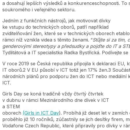
a dosahují lepších výsledků a konkurenceschopnosti. To 
soukromého i veřejného sektoru.
Jedním z funkčních nástrojů, jak motivovat dívky
ke vstupu do technických oborů, patří například
zviditelňování žen, které se v technických oborech etablo
rámci níž vznikla videa s těmito ženami. “
Stůjte si za tím,
genderovými stereotypy a předsudky a pojďte do IT a ST
Tydlitátová a IT specialistka Radka Bystřická. Podívejte s
V roce 2019 se Česká republika připojila k deklaraci EU, k
IT oborů.2 V EU působí v ICT totiž jen 17% žen.3 Součástí 
národních plánů pro podporu žen do ICT nebo mediální k
ICT.
Girls Day se koná tradičně vždy čtvrtý čtvrtek
v dubnu v rámci Mezinárodního dne dívek v ICT
a STEM
oborech
(Girls in ICT Day
). Probíhá již deset let v zemíc
proběhlo již 10 ročníků, zúčastnily se jich desítky firem,
Vodafone Czech Republic, které připravily pro dívky v rá