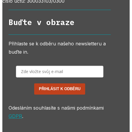
číslo účtu: 300033103/0300
Buďte v obraze
Přihlaste se k odběru našeho newsletteru a
buďte in.
PŘIHLÁSIT K ODBĚRU
Odesláním souhlasíte s našimi podmínkami
GDPR
.