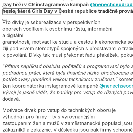
Day běží v ČR instagramová kampaň
@nenechseodrad
heslo, které Girls Day v České republice tradičně prová
Pro dívky je seberealizace v perspektivních
oborech vodítkem k osobnímu růstu, informační
a digitální
gramotnosti, motivací ke studiu a cestou k ekonomické sob
žijí pod vlivem stereotypů spojených s představami o tra
k povolání. Dívky tak musí překonat řadu překážek, pokud
“
Přitom například obsluha počítačů a programování bylo a
podřadnou práci, která byla finančně nízko ohodnocena a v
potřebovaly poměrně velkou technickou zručnost,”
koment
žen koordinátorka instagramové kampaně
@nenechseodr
vývoji je jasně vidět, že bariéry pro vstup do různých pov
dodává.
Motivace dívek pro vstup do technických oborů je
výhodná i pro firmy – ty s vyrovnanějším
zastoupením žen a mužů v zaměstnanecké populaci jsou 
zákazníků a zákaznic. V důsledku jsou pak firmy schopné 