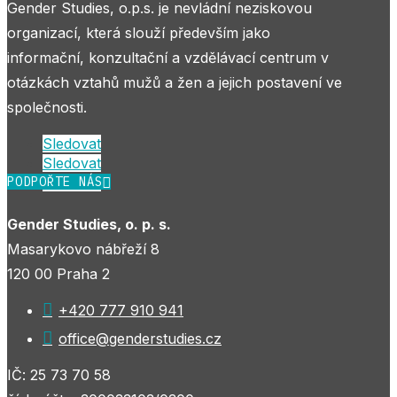
Gender Studies, o.p.s. je nevládní neziskovou
organizací, která slouží především jako
informační, konzultační a vzdělávací centrum v
otázkách vztahů mužů a žen a jejich postavení ve
společnosti.
Sledovat
Sledovat
PODPOŘTE NÁS
Sledovat
Gender Studies, o. p. s.
Masarykovo nábřeží 8
120 00 Praha 2

+420 777 910 941

office@genderstudies.cz
IČ: 25 73 70 58