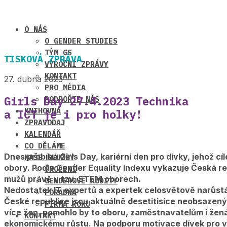
O NÁS
O GENDER STUDIES
TÝM GS
TISKOVÁ ZPRÁVA
VÝROČNÍ ZPRÁVY
KONTAKT
27. dubna 2023
PRO MÉDIA
Girls Day 27.4.2023 Technika
PODPOŘTE NÁS
KNIHOVNA
a ICT je i pro holky!
ZPRAVODAJ
KALENDÁŘ
CO DĚLÁME
Dnes probíhá Girls Day, kariérní den pro dívky, jehož cí
NAŠE SLUŽBY
obory. Podle Gender Equality Indexu vykazuje Česká rep
ŠKOLENÍ
mužů právě v tzv. STEM oborech.
GENDEROVÉ AUDITY
Nedostatek IT expertů a expertek celosvětově narůstá
PORADNA
České republice jsou aktuálně desetitisíce neobsazený
FIRMA ROKU
více žen, pomohlo by to oboru, zaměstnavatelům i že
KONTAKT
ekonomickému růstu. Na podporu motivace dívek pro vo